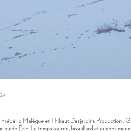
024
: Frédéric Malègue et Thibaut Desjardins Production : G
ur guide Éric. Le temps tourne, brouillard et nuages men